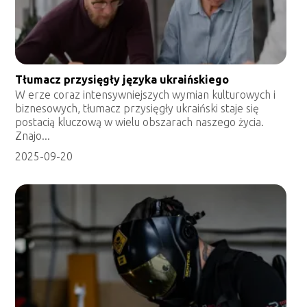
Tłumacz przysięgły języka ukraińskiego
W erze coraz intensywniejszych wymian kulturowych i
biznesowych, tłumacz przysięgły ukraiński staje się
postacią kluczową w wielu obszarach naszego życia.
Znajo...
2025-09-20