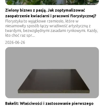
Zielony biznes z pasją. Jak zoptymalizować
zaopatrzenie kwiaciarni i pracowni florystycznej?
Florystyka to wyjątkowe rzemiosło, które w
niesamowity sposób łączy wrażliwość artystyczną z
twardymi, bezwzględnymi zasadami rynkowymi. Każdy,
kto choć raz spr...
2026-06-26
Bakelit: Właściwości i zastosowanie pierwszego