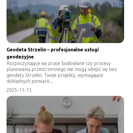
Geodeta Strzelin – profesjonalne usługi
geodezyjne
Rozpoczynające się prace budowlane czy procesy
planowania przestrzennego nie mogą obejść się bez
geodety Strzelin. Twoje projekty, wymagające
dokładnych pomiaró...
2025-11-13